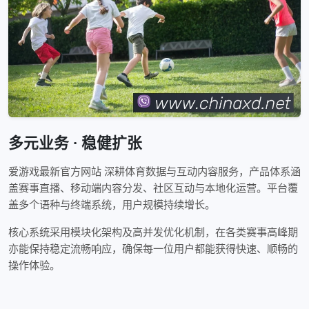
多元业务 · 稳健扩张
爱游戏最新官方网站 深耕体育数据与互动内容服务，产品体系涵
盖赛事直播、移动端内容分发、社区互动与本地化运营。平台覆
盖多个语种与终端系统，用户规模持续增长。
核心系统采用模块化架构及高并发优化机制，在各类赛事高峰期
亦能保持稳定流畅响应，确保每一位用户都能获得快速、顺畅的
操作体验。