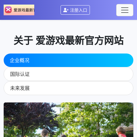
注册入口
关于 爱游戏最新官方网站
企业概况
国际认证
未来发展