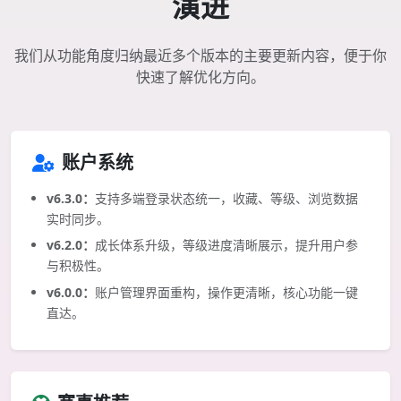
演进
我们从功能角度归纳最近多个版本的主要更新内容，便于你
快速了解优化方向。
账户系统
v6.3.0：
支持多端登录状态统一，收藏、等级、浏览数据
实时同步。
v6.2.0：
成长体系升级，等级进度清晰展示，提升用户参
与积极性。
v6.0.0：
账户管理界面重构，操作更清晰，核心功能一键
直达。