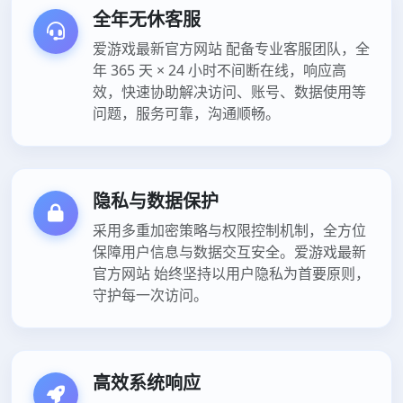
全年无休客服
爱游戏最新官方网站 配备专业客服团队，全
年 365 天 × 24 小时不间断在线，响应高
效，快速协助解决访问、账号、数据使用等
问题，服务可靠，沟通顺畅。
隐私与数据保护
采用多重加密策略与权限控制机制，全方位
保障用户信息与数据交互安全。爱游戏最新
官方网站 始终坚持以用户隐私为首要原则，
守护每一次访问。
高效系统响应