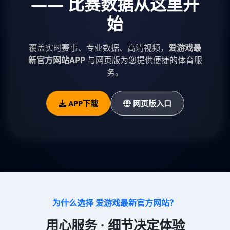
—— 比赛数据从这里开
始
覆盖实时赛事、专业数据、高清视频，
爱游戏最
新官方网站APP
与网页版为您提供便捷的体育服
务。
APP下载
网页版入口
为什么选择 爱游戏最新官方网站？
用心服务 · 细节决定体验