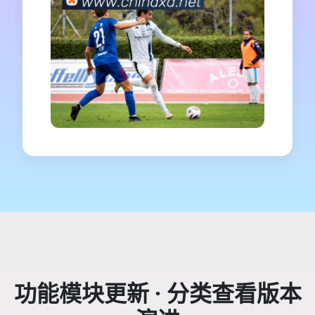
功能模块更新 · 分类查看版本