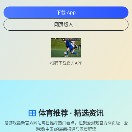
下载 App
网页版入口
扫码下载官方APP
体育推荐 · 精选资讯
爱游戏最新官方网站每日推荐热门看点，汇聚爱游戏官方网页版 - 爱
游戏(中国)的最新报道与深度解读