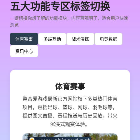
五大功能专区标签切换
一键切换你想了解的功能模块，内容直观明了，适合用户快速
浏览
体育赛事
多端互动
战术演练
电竞数据
资讯中心
体育赛事
整合爱游戏最新官方网站旗下多类热门体育
项目，包括足球、篮球、网球、羽毛球等，
提供图文直播、赛程推送与历史回放，带来
沉浸式观赛体验。