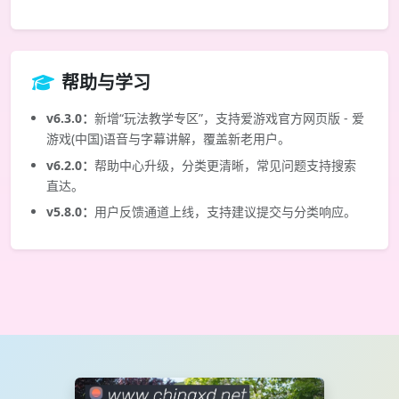
帮助与学习
v6.3.0：
新增“玩法教学专区”，支持爱游戏官方网页版 - 爱
游戏(中国)语音与字幕讲解，覆盖新老用户。
v6.2.0：
帮助中心升级，分类更清晰，常见问题支持搜索
直达。
v5.8.0：
用户反馈通道上线，支持建议提交与分类响应。