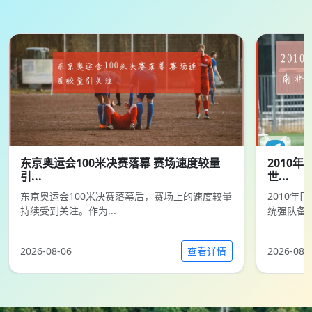
东京奥运会100米决赛落幕 赛场速度较量
2010
引...
世...
东京奥运会100米决赛落幕后，赛场上的速度较量
2010
持续受到关注。作为...
统强队备战
2026-08-06
查看详情
2026-08-