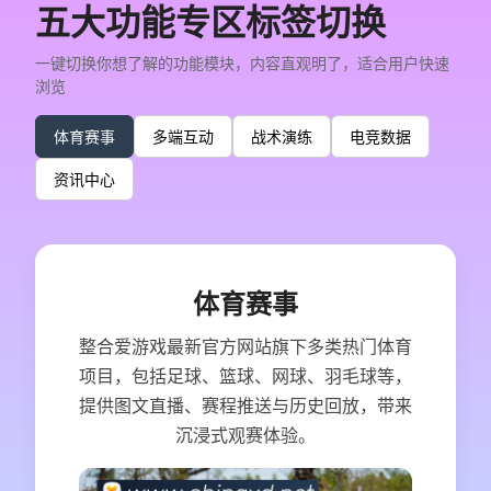
五大功能专区标签切换
一键切换你想了解的功能模块，内容直观明了，适合用户快速
浏览
体育赛事
多端互动
战术演练
电竞数据
资讯中心
体育赛事
整合爱游戏最新官方网站旗下多类热门体育
项目，包括足球、篮球、网球、羽毛球等，
提供图文直播、赛程推送与历史回放，带来
沉浸式观赛体验。