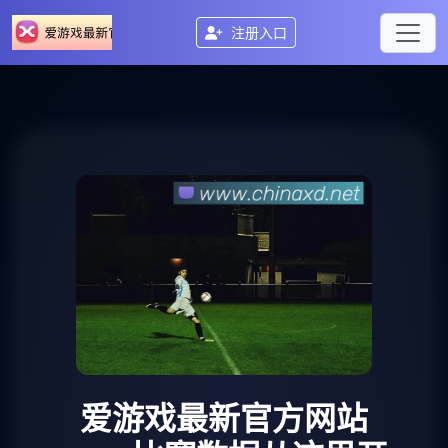
注册入口
爱游戏最新官方网站