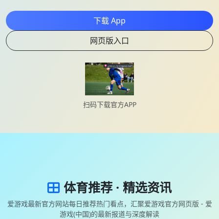
下载 App
网页版入口
扫码下载官方APP
体育推荐 · 精选资讯
爱游戏最新官方网站每日推荐热门看点，汇聚爱游戏官方网页版 - 爱
游戏(中国)的最新报道与深度解读