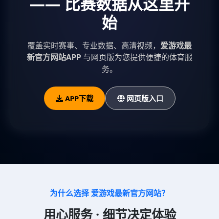
—— 比赛数据从这里开
始
覆盖实时赛事、专业数据、高清视频，
爱游戏最
新官方网站APP
与网页版为您提供便捷的体育服
务。
APP下载
网页版入口
为什么选择 爱游戏最新官方网站？
用心服务 · 细节决定体验