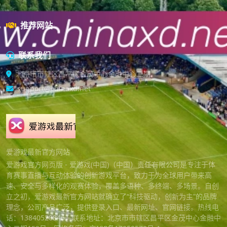
推荐网站
联系我们
北京市市辖区昌平区金茂中心金融中心二期
support@chinaxd.net
爱游戏最新官方网站
爱游戏官方网页版 - 爱游戏(中国)（中国）责任有限公司是专注于体
育赛事直播与互动体验的创新游戏平台，致力于为全球用户带来高
速、安全与多样化的观赛体验，覆盖多语种、多终端、多场景。自创
立之初，爱游戏最新官方网站就确立了“科技驱动，创新为主”的品牌
理念，公司产品广泛，提供登录入口、最新网址、官网链接。热线电
话：13840520846，联系地址：北京市市辖区昌平区金茂中心金融中