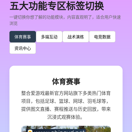
五大功能专区标签切换
一键切换你想了解的功能模块，内容直观明了，适合用户快速
浏览
体育赛事
多端互动
战术演练
电竞数据
资讯中心
体育赛事
整合爱游戏最新官方网站旗下多类热门体育
项目，包括足球、篮球、网球、羽毛球等，
提供图文直播、赛程推送与历史回放，带来
沉浸式观赛体验。