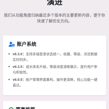
演进
我们从功能角度归纳最近多个版本的主要更新内容，便于你
快速了解优化方向。
账户系统
v6.3.0：
支持多端登录状态统一，收藏、等级、浏览数据
实时同步。
v6.2.0：
成长体系升级，等级进度清晰展示，提升用户参
与积极性。
v6.0.0：
账户管理界面重构，操作更清晰，核心功能一键
直达。