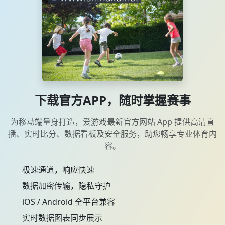
下载官方APP，随时掌握赛事
为移动端量身打造，爱游戏最新官方网站 App 提供高清直
播、实时比分、数据看板及安全服务，助您畅享专业体育内
容。
极速通道，响应快速
数据加密传输，隐私守护
iOS / Android 全平台兼容
实时数据图表同步展示